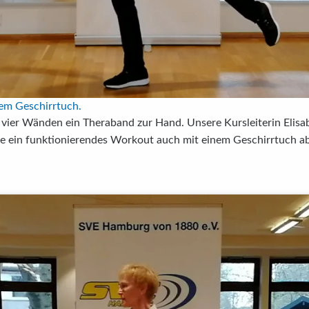
nem Geschirrtuch.
en vier Wänden ein Theraband zur Hand. Unsere Kursleiterin El
ie ein funktionierendes Workout auch mit einem Geschirrtuch a