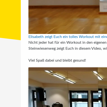
Elisabeth zeigt Euch ein tolles Workout mit ei
Nicht jeder hat für ein Workout in den eigen
Steinwiesenweg zeigt Euch in diesem Video, w
Viel Spaß dabei und bleibt gesund!