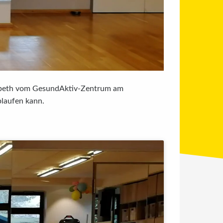
isabeth vom GesundAktiv-Zentrum am
blaufen kann.