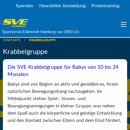
Spenden
Newsletter Anmeldung
Probetraining
Sportverein Eidelstedt Hamburg von 1880 e.V.
STARTSEITE
KRABBELGRUPPE
Krabbelgruppe
Die SVE-Krabbelgruppe für Babys von 10 bis 24
Monaten
Babys sind von Beginn an aktiv und genießen es, ihrem
natürlichen Bewegungsdrang nachzugehen. Im
Mittelpunkt stehen Spiel-, Sinnes- und
Bewegungsanregungen in kleiner Gruppe, was neben
dem Spaß auch die körperliche und geistige Entwicklung
und den Kontakt zwischen Eltern und dem Kind fördert.