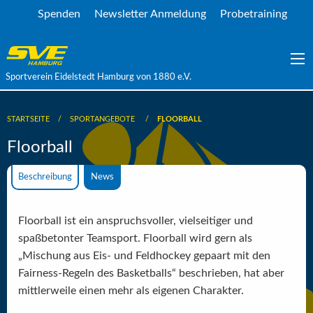
Spenden
Newsletter Anmeldung
Probetraining
Sportverein Eidelstedt Hamburg von 1880 e.V.
STARTSEITE
SPORTANGEBOTE
FLOORBALL
Floorball
Beschreibung
News
Floorball ist ein anspruchsvoller, vielseitiger und
spaßbetonter Teamsport. Floorball wird gern als
„Mischung aus Eis- und Feldhockey gepaart mit den
Fairness-Regeln des Basketballs“ beschrieben, hat aber
mittlerweile einen mehr als eigenen Charakter.