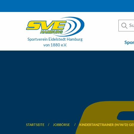
Sportverein Eidelstedt Hamburg
Spo
von 1880 e.V.
STARTSEITE
JOBBÖRSE
KINDERTANZTRAINER (M/W/D) G