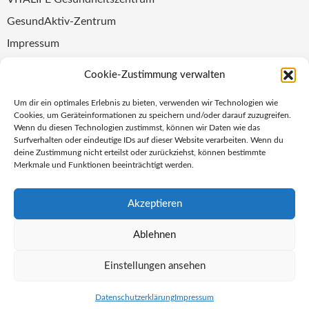
GesundAktiv-Zentrum
Impressum
Datenschutz
Cookie-Zustimmung verwalten
Folge uns
Um dir ein optimales Erlebnis zu bieten, verwenden wir Technologien wie
Cookies, um Geräteinformationen zu speichern und/oder darauf zuzugreifen.
Wenn du diesen Technologien zustimmst, können wir Daten wie das
Surfverhalten oder eindeutige IDs auf dieser Website verarbeiten. Wenn du
Newsletter abonnieren
ZUR ANMELDUNG
deine Zustimmung nicht erteilst oder zurückziehst, können bestimmte
Merkmale und Funktionen beeinträchtigt werden.
Akzeptieren
Ablehnen
Die ausgewiesenen Marken sind Eigentum ihrer jeweiligen Besitzer.
© Sportverein Eidelstedt Hamburg Hamburg von 1880 e.V. – Alle Rechte
Einstellungen ansehen
vorbehalten.
Realisiert von
Highlife Media GmbH
Datenschutzerklärung
Impressum