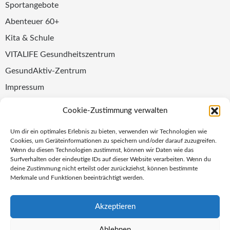
Sportangebote
Abenteuer 60+
Kita & Schule
VITALIFE Gesundheitszentrum
GesundAktiv-Zentrum
Impressum
Datenschutz
Cookie-Zustimmung verwalten
Folge uns
Um dir ein optimales Erlebnis zu bieten, verwenden wir Technologien wie
Cookies, um Geräteinformationen zu speichern und/oder darauf zuzugreifen.
Wenn du diesen Technologien zustimmst, können wir Daten wie das
Surfverhalten oder eindeutige IDs auf dieser Website verarbeiten. Wenn du
Newsletter abonnieren
ZUR ANMELDUNG
deine Zustimmung nicht erteilst oder zurückziehst, können bestimmte
Merkmale und Funktionen beeinträchtigt werden.
Akzeptieren
Ablehnen